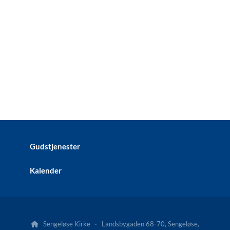
Gudstjenester
Kalender
Sengeløse Kirke · Landsbygaden 68-70, Sengeløse,
