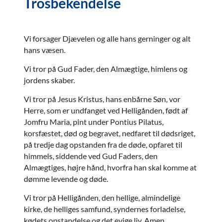
Trosbekendelse
Vi forsager Djævelen og alle hans gerninger og alt
hans væsen.
Vi tror på Gud Fader, den Almægtige, himlens og
jordens skaber.
Vi tror på Jesus Kristus, hans enbårne Søn, vor
Herre, som er undfanget ved Helligånden, født af
Jomfru Maria, pint under Pontius Pilatus,
korsfæstet, død og begravet, nedfaret til dødsriget,
på tredje dag opstanden fra de døde, opfaret til
himmels, siddende ved Gud Faders, den
Almægtiges, højre hånd, hvorfra han skal komme at
dømme levende og døde.
Vi tror på Helligånden, den hellige, almindelige
kirke, de helliges samfund, syndernes forladelse,
kødets opstandelse og det evige liv. Amen.