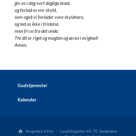
giv os i dag vort daglige brød,
og forlad os vor skyld,
som også vi forlader vore skyldnere,
og led os ikke i fristelse,
men fri os fra det onde.
Thi dit er riget og magten og æren i evighed!
Amen.
Gudstjenester
Kalender
Sengeløse Kirke · Landsbygaden 68-70, Sengeløse,
