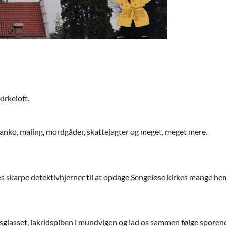
irkeloft.
banko, maling, mordgåder, skattejagter og meget, meget mere.
eres skarpe detektivhjerner til at opdage Sengeløse kirkes mange h
sglasset, lakridspiben i mundvigen og lad os sammen følge sporen