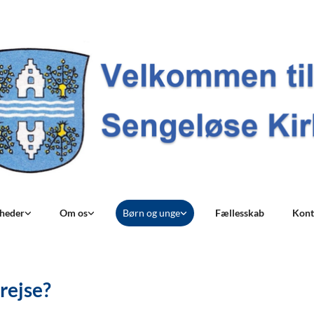
nheder
Om os
Børn og unge
Fællesskab
Kont
rejse?