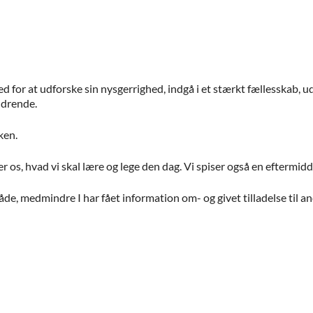
ed for at udforske sin nysgerrighed, indgå i et stærkt fællesskab, 
aldrende.
ken.
er os, hvad vi skal lære og lege den dag. Vi spiser også en efterm
åde, medmindre I har fået information om- og givet tilladelse til an