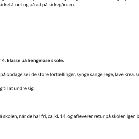
 kirketårnet og på ud på kirkegården.
r 4. klasse på Sengeløse skole.
å opdagelse i de store fortællinger, synge sange, lege, lave krea, 
 til at undre sig.
en, når de har fri, ca. kl. 14, og afleverer retur på skolen igen bag