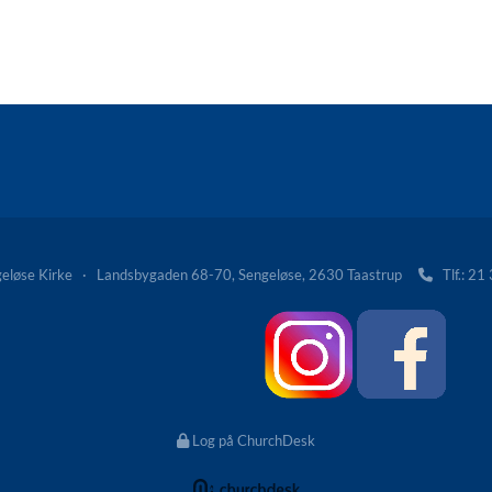
løse Kirke · Landsbygaden 68-70, Sengeløse, 2630 Taastrup
Tlf.: 21

Log på ChurchDesk