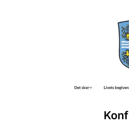
Det sker
Livets begive
Konf