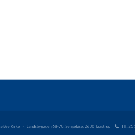
løse Kirke · Landsbygaden 68-70, Sengeløse, 2630 Taastrup
Tlf.: 21
