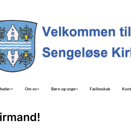
nheder
Om os
Børn og unge
Fællesskab
Kont
irmand!