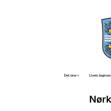
Det sker
Livets begive
Nørk