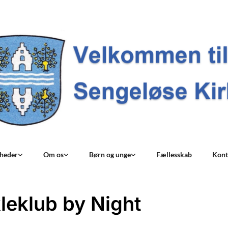
nheder
Om os
Børn og unge
Fællesskab
Kont
leklub by Night